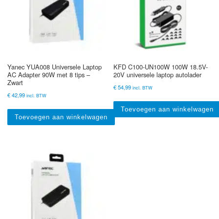
Yanec YUA008 Universele Laptop
KFD C100-UN100W 100W 18.5V-
AC Adapter 90W met 8 tips –
20V universele laptop autolader
Zwart
€
54,99
incl. BTW
€
42,99
incl. BTW
Toevoegen aan winkelwagen
Toevoegen aan winkelwagen