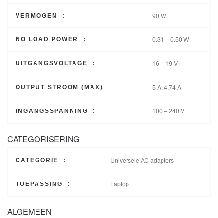
90 W
VERMOGEN :
0.31 – 0.50 W
NO LOAD POWER :
16 – 19 V
UITGANGSVOLTAGE :
5 A, 4.74 A
OUTPUT STROOM (MAX) :
100 – 240 V
INGANGSSPANNING :
CATEGORISERING
Universele AC adapters
CATEGORIE :
Laptop
TOEPASSING :
ALGEMEEN