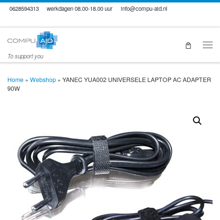
0628594313
werkdagen 08.00-18.00 uur
info@compu-aid.nl
Skip to content
Men
To support you
Home
»
Webshop
»
YANEC YUA002 UNIVERSELE LAPTOP AC ADAPTER
90W