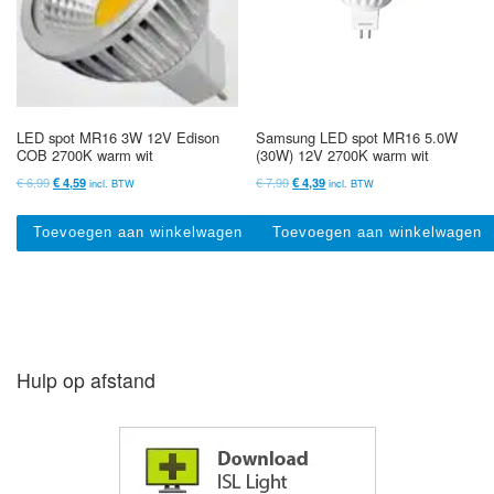
LED spot MR16 3W 12V Edison
Samsung LED spot MR16 5.0W
COB 2700K warm wit
(30W) 12V 2700K warm wit
Oorspronkelijke prijs was: € 6,99.
Huidige prijs is: € 4,59.
Oorspronkelijke prijs was: € 7,99.
Huidige prijs is: € 4,39.
€
6,99
€
7,99
€
4,59
€
4,39
incl. BTW
incl. BTW
Toevoegen aan winkelwagen
Toevoegen aan winkelwagen
Hulp op afstand