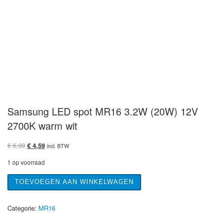
Samsung LED spot MR16 3.2W (20W) 12V
2700K warm wit
Oorspronkelijke prijs was: € 6,99.
Huidige prijs is: € 4,59.
€
6,99
€
4,59
incl. BTW
1 op voorraad
Samsung LED spot MR16 3.2W (20W) 12V 2700K warm wit aan
TOEVOEGEN AAN WINKELWAGEN
Categorie:
MR16