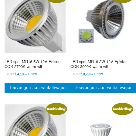
LED spot MR16 5W 12V Edison
LED spot MR16 3W 12V Epistar
COB 2700K warm wit
COB 3000K warm wit
Oorspronkelijke prijs was: € 8,99.
Huidige prijs is: € 4,19.
Oorspronkelijke prijs was: € 5,99.
Huidige prijs is: € 3,79.
€
8,99
€
5,99
€
4,19
€
3,79
incl. BTW
incl. BTW
Toevoegen aan winkelwagen
Toevoegen aan winkelwagen
Aanbieding!
Aanbieding!