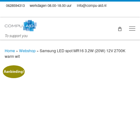
0628594313
werkdagen 08.00-18.00 uur
info@compu-aid.nl
Skip to content
Men
To support you
Home
»
Webshop
»
Samsung LED spot MR16 3.2W (20W) 12V 2700K
warm wit
Aanbieding!