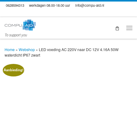
0628594313
werkdagen 08.00-18.00 uur
info@compu-aid.nl
Skip to content
Men
To support you
Home
»
Webshop
»
LED voeding AC 220V naar DC 12V 4.16A 50W
waterdicht IP67 zwart
Aanbieding!