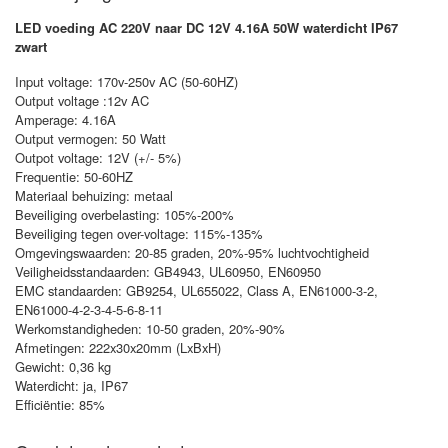
LED voeding AC 220V naar DC 12V 4.16A 50W waterdicht IP67
zwart
Input voltage: 170v-250v AC (50-60HZ)
Output voltage :12v AC
Amperage: 4.16A
Output vermogen: 50 Watt
Outpot voltage: 12V (+/- 5%)
Frequentie: 50-60HZ
Materiaal behuizing: metaal
Beveiliging overbelasting: 105%-200%
Beveiliging tegen over-voltage: 115%-135%
Omgevingswaarden: 20-85 graden, 20%-95% luchtvochtigheid
Veiligheidsstandaarden: GB4943, UL60950, EN60950
EMC standaarden: GB9254, UL655022, Class A, EN61000-3-2,
EN61000-4-2-3-4-5-6-8-11
Werkomstandigheden: 10-50 graden, 20%-90%
Afmetingen: 222x30x20mm (LxBxH)
Gewicht: 0,36 kg
Waterdicht: ja, IP67
Efficiëntie: 85%