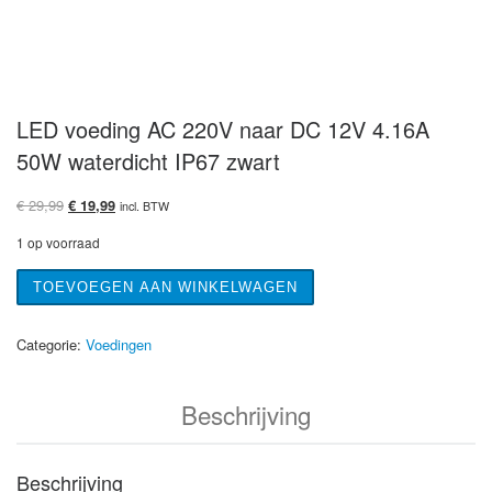
LED voeding AC 220V naar DC 12V 4.16A
50W waterdicht IP67 zwart
Oorspronkelijke prijs was: € 29,99.
Huidige prijs is: € 19,99.
€
29,99
€
19,99
incl. BTW
1 op voorraad
LED voeding AC 220V naar DC 12V 4.16A 50W waterdicht IP67
TOEVOEGEN AAN WINKELWAGEN
Categorie:
Voedingen
Beschrijving
Beschrijving